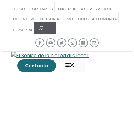
Saltar
JUEGO
COMIENZOS
LENGUAJE
SOCIALIZACIÓN
al
COGNITIVO
SENSORIAL
EMOCIONES
AUTONOMÍA
contenido
Buscar
PERSONAL
MENÚ
Contacto