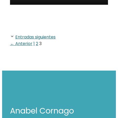
Entradas siguientes
Página
Página
Página
←
Anterior
1
2
3
Anabel Cornago