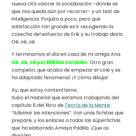
nueva cita valorar la socialización –donde sé
que nos queda aún por recorrer- y un test de
inteligencia. Poquito a poco, pero qué
satisfacción tan grande es ir recogiendo la
cosecha del esfuerzo de Erik y su trabajo diario.
Oé, oé, oé.
Y terminamos el día en casa de mi amiga Ana.
Niklas
Oé, oé, oé por
también
. Otro gran
campeón, que acaba de empezar el cole y se
ha adaptado fenomenal. ¡Y cómo dibuja!
Ay, que estoy contentísima.
Subo el material que estamos trabajando del
capítulo 6 del libro de
Teoría de la Mente:
“Adivinar las intenciones”. Van unas fichitas que
preparé, y los enlaces a todas las súperfichas
que ha elaborado Amaya Padilla. ¡Que os
divirtáis!