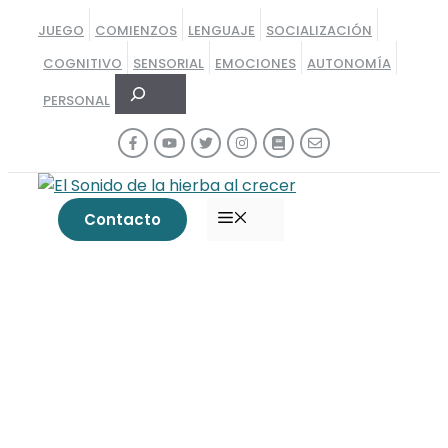
Saltar
JUEGO
COMIENZOS
LENGUAJE
SOCIALIZACIÓN
al
COGNITIVO
SENSORIAL
EMOCIONES
AUTONOMÍA
contenido
Buscar
PERSONAL
MENÚ
Contacto