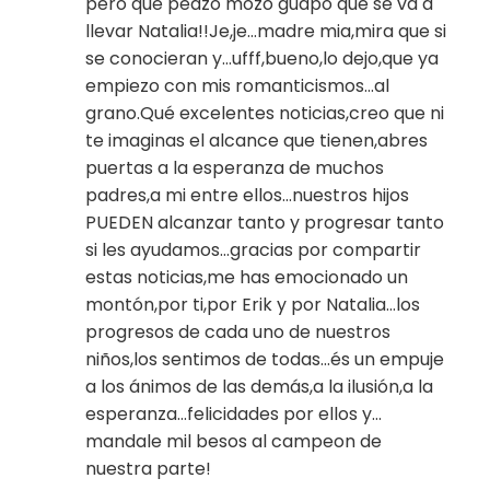
pero qué peazo mozo guapo que se va a
llevar Natalia!!Je,je…madre mia,mira que si
se conocieran y…ufff,bueno,lo dejo,que ya
empiezo con mis romanticismos…al
grano.Qué excelentes noticias,creo que ni
te imaginas el alcance que tienen,abres
puertas a la esperanza de muchos
padres,a mi entre ellos…nuestros hijos
PUEDEN alcanzar tanto y progresar tanto
si les ayudamos…gracias por compartir
estas noticias,me has emocionado un
montón,por ti,por Erik y por Natalia…los
progresos de cada uno de nuestros
niños,los sentimos de todas…és un empuje
a los ánimos de las demás,a la ilusión,a la
esperanza…felicidades por ellos y…
mandale mil besos al campeon de
nuestra parte!