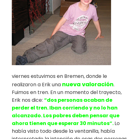
viernes estuvimos en Bremen, donde le
nueva valoración
realizaron a Erik una
.
Fuimos en tren. En un momento del trayecto,
Erik nos dice:
“dos personas acaban de
perder el tren. Iban corriendo y no lo han
alcanzado. Los pobres deben pensar que
ahora tienen que esperar 30 minutos”.
Lo
había visto todo desde la ventanilla, había
interpretado la intención de esas dos personas