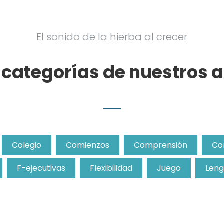
El sonido de la hierba al crecer
e categorías de nuestros a
Colegio
Comienzos
Comprensión
Co
F-ejecutivas
Flexibilidad
Juego
Leng