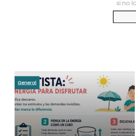
si no 
Buscar
General