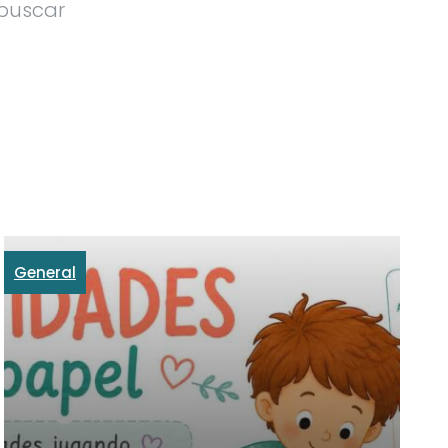
 buscar
General