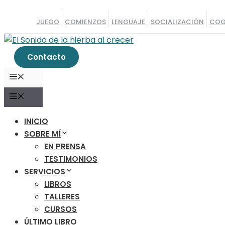
Saltar
al
JUEGO
COMIENZOS
LENGUAJE
SOCIALIZACIÓN
COG
contenido
Contacto
MENÚ
MENÚ
INICIO
SOBRE MÍ
EN PRENSA
TESTIMONIOS
SERVICIOS
LIBROS
TALLERES
CURSOS
ÚLTIMO LIBRO