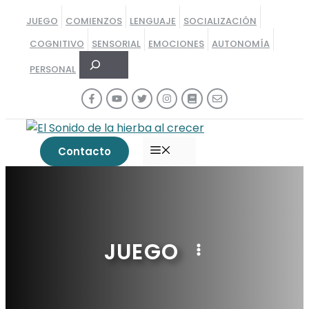
Saltar
JUEGO
COMIENZOS
LENGUAJE
SOCIALIZACIÓN
al
COGNITIVO
SENSORIAL
EMOCIONES
AUTONOMÍA
contenido
Buscar
PERSONAL
MENÚ
Contacto
JUEGO