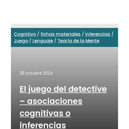
Cognitivo
/
fichas materiales
/
inferencias
/
Juego
/
Lenguaje
/
Teoría de la Mente
28 octubre 2024
El juego del detective
– asociaciones
cognitivas o
inferencias