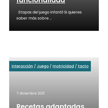
funcionalidad
Etapas del juego infantil Si quieres
saber más sobre …
interacción
/
Juego
/
motricidad
/
tacto
7 diciembre 2021
Recetas adaptadas