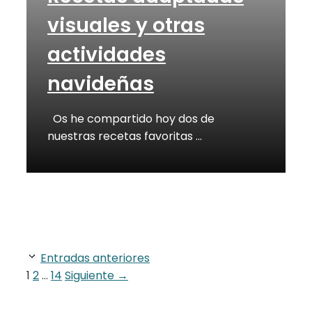
visuales y otras
actividades
navideñas
Os he compartido hoy dos de
nuestras recetas favoritas …
Entradas anteriores
Página
Página
Página
1
2
…
14
Siguiente
→