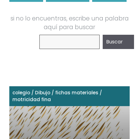
si no lo encuentras, escribe una palabra
aquí para buscar
Buscar
Buscar
colegio
/
Dibujo
/
fichas materiales
/
motricidad fina