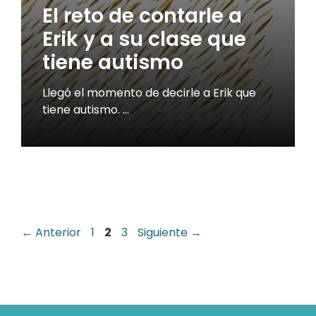
El reto de contarle a
Erik y a su clase que
tiene autismo
Llegó el momento de decirle a Erik que
tiene autismo. …
Página
Página
Página
←
Anterior
1
2
3
Siguiente
→