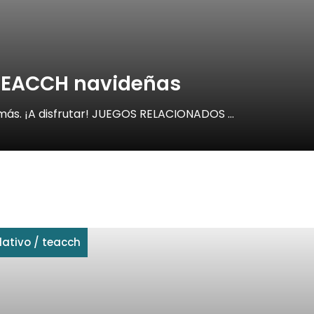
 TEACCH navideñas
ás. ¡A disfrutar! JUEGOS RELACIONADOS …
ativo
/
teacch