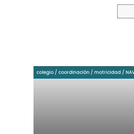
Buscar
colegio
/
coordinación
/
motricidad
/
NA