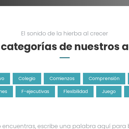
El sonido de la hierba al crecer
e categorías de nuestros a
vo
Colegio
Comienzos
Comprensión
nes
F-ejecutivas
Flexibilidad
Juego
lo encuentras, escribe una palabra aquí para