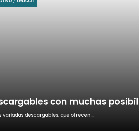
ativo
/
teacch
escargables con muchas posibi
 variadas descargables, que ofrecen …