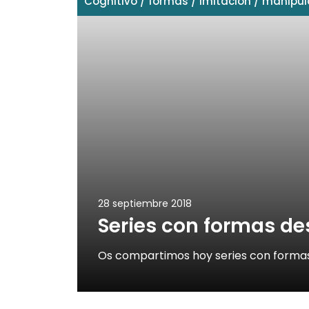
Cognitivo
/
formas
/
Imitación
/
manipul
28 septiembre 2018
Series con formas d
Os compartimos hoy series con formas