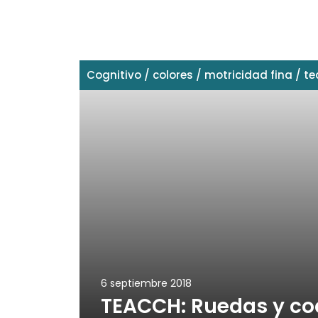
Cognitivo
/
colores
/
motricidad fina
/
te
6 septiembre 2018
TEACCH: Ruedas y co