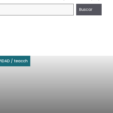
Buscar
VIDAD
/
teacch