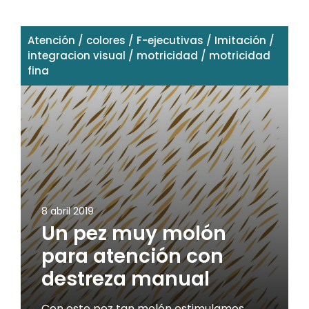
Atención
/
colores
/
F-ejecutivas
/
Imitación
/
integracion visual
/
motricidad
/
motricidad
fina
8 abril 2019
Un pez muy molón
para atención con
destreza manual
Con este pez tan molón estimulamos