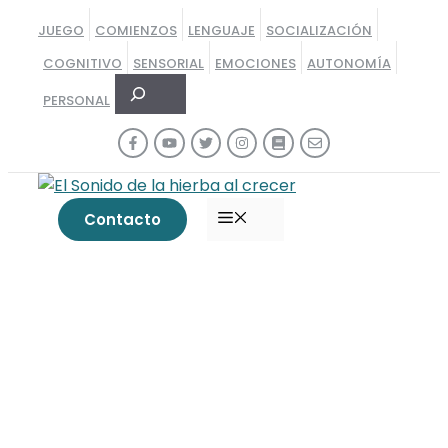
Saltar
JUEGO
COMIENZOS
LENGUAJE
SOCIALIZACIÓN
al
COGNITIVO
SENSORIAL
EMOCIONES
AUTONOMÍA
contenido
Buscar
PERSONAL
MENÚ
Contacto