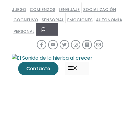
Saltar
JUEGO
COMIENZOS
LENGUAJE
SOCIALIZACIÓN
al
COGNITIVO
SENSORIAL
EMOCIONES
AUTONOMÍA
contenido
Buscar
PERSONAL
MENÚ
Contacto