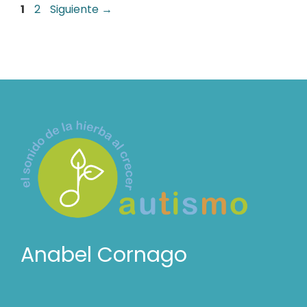
Página
Página
1
2
Siguiente
→
Anabel Cornago