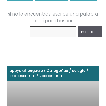
si no lo encuentras, escribe una palabra
aquí para buscar
Buscar
Buscar
apoyo al lenguaje
/
Categorías
/
colegio
/
lectoescritura
/
Vocabulario