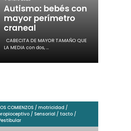
Autismo: bebés con
mayor perímetro
craneal
CABECITA DE MAYOR TAMAÑO QUE
LA MEDIA con dos, …
LOS COMIENZOS
/
motricidad
/
propioceptivo
/
Sensorial
/
tacto
/
Vestibular