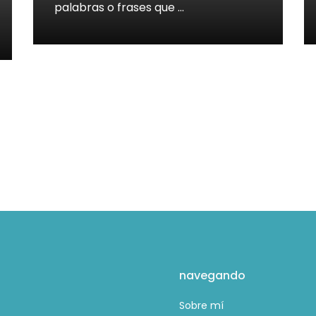
palabras o frases que …
navegando
Sobre mí