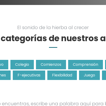
El sonido de la hierba al crecer
e categorías de nuestros a
vo
Colegio
Comienzos
Comprensión
nes
F-ejecutivas
Flexibilidad
Juego
lo encuentras, escribe una palabra aquí para