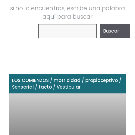
si no lo encuentras, escribe una palabra
aquí para buscar
Buscar
Buscar
LOS COMIENZOS
/
motricidad
/
propioceptivo
/
Sensorial
/
tacto
/
Vestibular