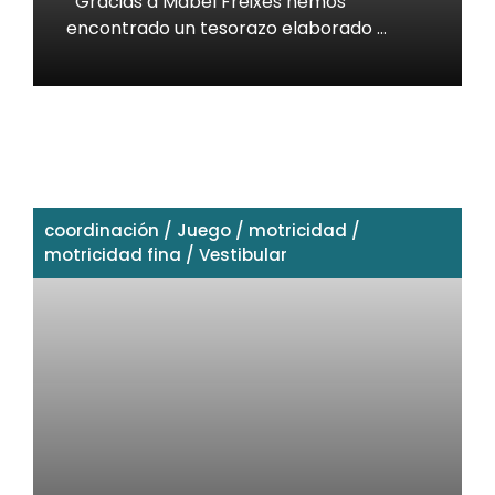
Gracias a Mabel Freixes hemos
encontrado un tesorazo elaborado …
coordinación
/
Juego
/
motricidad
/
motricidad fina
/
Vestibular