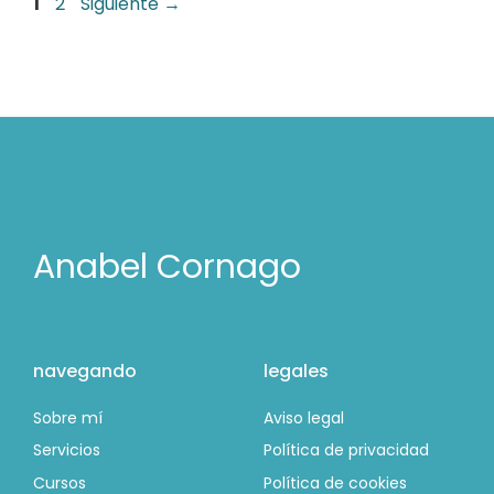
Página
Página
1
2
Siguiente
→
Anabel Cornago
navegando
legales
Sobre mí
Aviso legal
Servicios
Política de privacidad
Cursos
Política de cookies