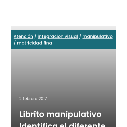
Atención
/
integracion visual
/
manipulativo
/
motricidad fina
2 febrero 2017
Librito manipulativo
Identifica el diferente