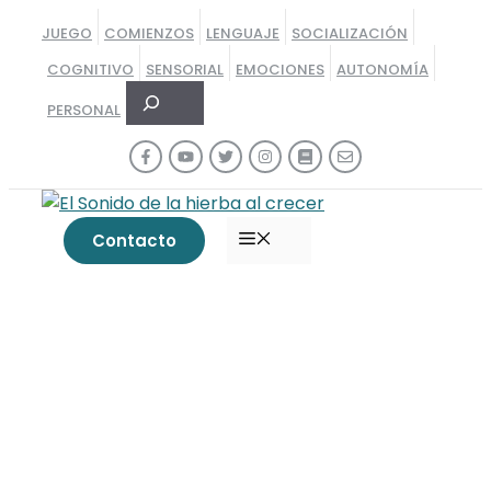
Saltar
JUEGO
COMIENZOS
LENGUAJE
SOCIALIZACIÓN
al
COGNITIVO
SENSORIAL
EMOCIONES
AUTONOMÍA
contenido
Buscar
PERSONAL
MENÚ
Contacto