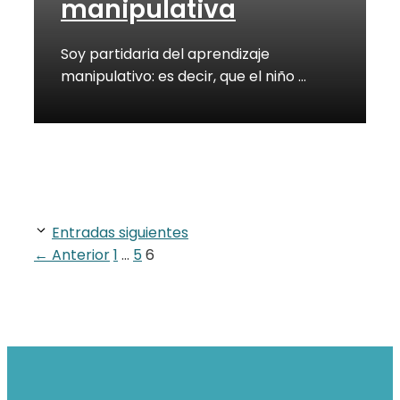
manipulativa
Soy partidaria del aprendizaje
manipulativo: es decir, que el niño …
Entradas siguientes
Página
Página
Página
←
Anterior
1
…
5
6