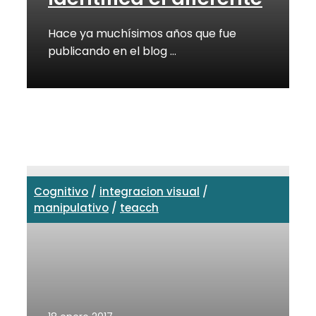
Hace ya muchísimos años que fue
publicando en el blog …
Cognitivo
/
integracion visual
/
manipulativo
/
teacch