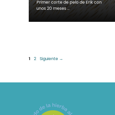
Primer corte de pelo de Erik con
unos 20 meses …
Página
Página
1
2
Siguiente
→