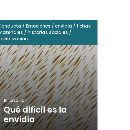
Conducta
/
Emociones
/
envidia
/
fichas
materiales
/
historias sociales
/
Socialización
10 junio 2011
Qué difícil es la
envidia