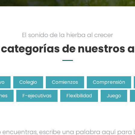
El sonido de la hierba al crecer
e categorías de nuestros a
vo
Colegio
Comienzos
Comprensión
nes
F-ejecutivas
Flexibilidad
Juego
lo encuentras, escribe una palabra aquí para