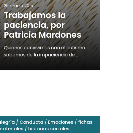
25 marzo 2015
Trabajamos la
paciencia, por
Patricia Mardones
Quienes convivimos con el autismo
sabemos de la impaciencia de …
alegría
/
Conducta
/
Emociones
/
fichas
materiales
/
historias sociales