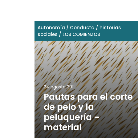
Autonomía
/
Conducta
/
historias
sociales
/
LOS COMIENZOS
24 agosto 2011
Pautas para el corte
de pelo y la
peluquería –
material