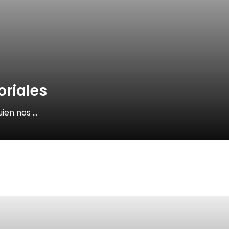
oriales
uien nos …