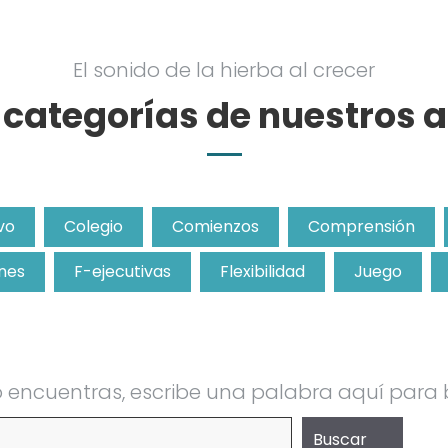
El sonido de la hierba al crecer
e categorías de nuestros a
vo
Colegio
Comienzos
Comprensión
nes
F-ejecutivas
Flexibilidad
Juego
lo encuentras, escribe una palabra aquí para
Buscar