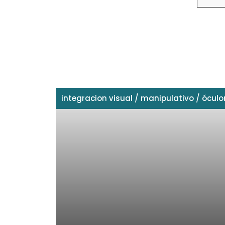
integracion visual
/
manipulativo
/
ócul