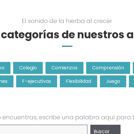
El sonido de la hierba al crecer
e categorías de nuestros a
vo
Colegio
Comienzos
Comprensión
nes
F-ejecutivas
Flexibilidad
Juego
lo encuentras, escribe una palabra aquí para
Buscar