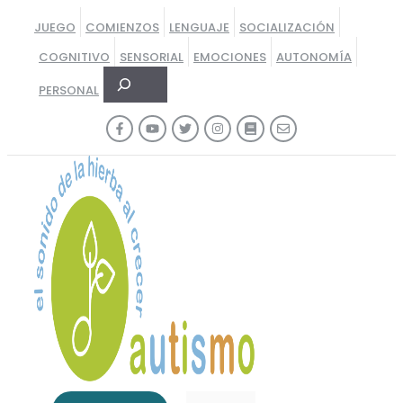
Saltar
JUEGO
COMIENZOS
LENGUAJE
SOCIALIZACIÓN
al
COGNITIVO
SENSORIAL
EMOCIONES
AUTONOMÍA
contenido
Buscar
PERSONAL