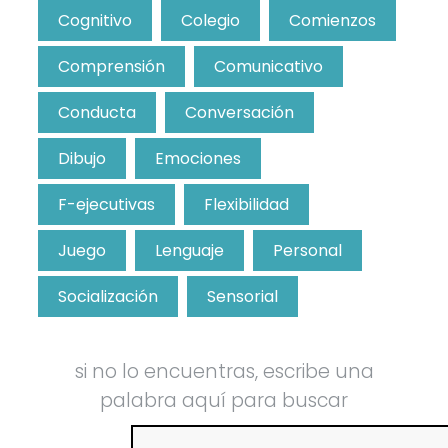
Cognitivo
Colegio
Comienzos
Comprensión
Comunicativo
Conducta
Conversación
Dibujo
Emociones
F-ejecutivas
Flexibilidad
Juego
Lenguaje
Personal
Socialización
Sensorial
si no lo encuentras, escribe una
palabra aquí para buscar
Buscar