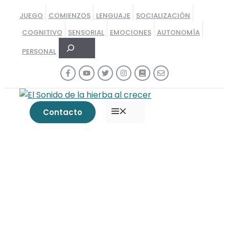
Saltar
JUEGO
COMIENZOS
LENGUAJE
SOCIALIZACIÓN
al
COGNITIVO
SENSORIAL
EMOCIONES
AUTONOMÍA
contenido
Buscar
PERSONAL
MENÚ
Contacto