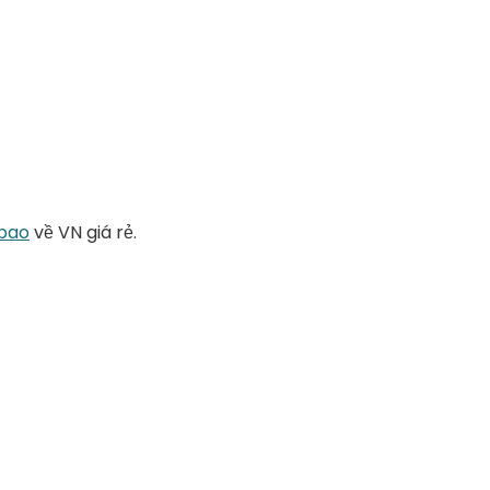
obao
về VN giá rẻ.