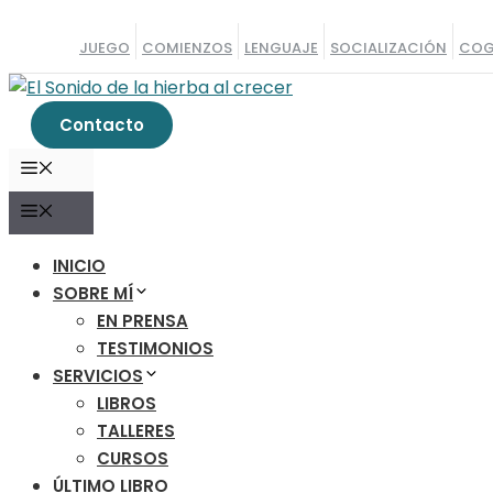
Saltar
al
JUEGO
COMIENZOS
LENGUAJE
SOCIALIZACIÓN
COG
contenido
Contacto
MENÚ
MENÚ
INICIO
SOBRE MÍ
EN PRENSA
TESTIMONIOS
SERVICIOS
LIBROS
TALLERES
CURSOS
ÚLTIMO LIBRO