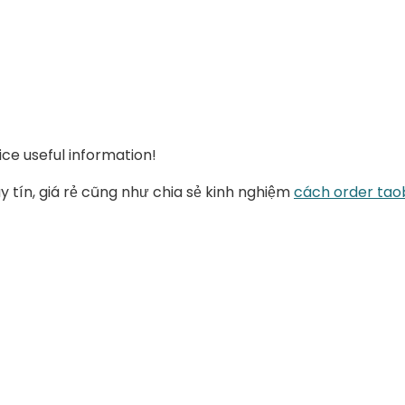
ice useful information!
y tín, giá rẻ cũng như chia sẻ kinh nghiệm
cách order ta