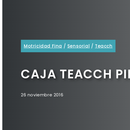
Motricidad Fina
/
Sensorial
/
Teacch
CAJA TEACCH P
26 noviembre 2016