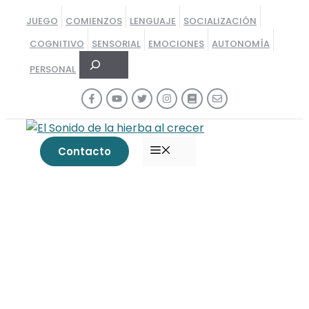
Saltar
JUEGO
COMIENZOS
LENGUAJE
SOCIALIZACIÓN
al
COGNITIVO
SENSORIAL
EMOCIONES
AUTONOMÍA
contenido
Buscar
PERSONAL
MENÚ
Contacto