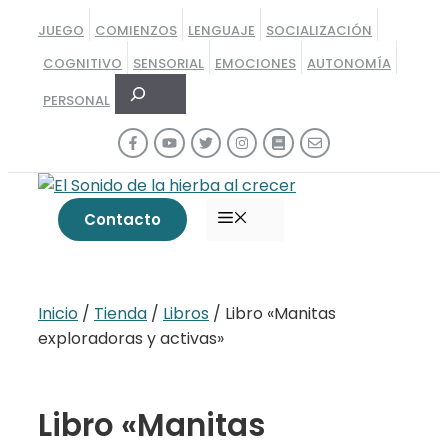
Saltar
JUEGO
COMIENZOS
LENGUAJE
SOCIALIZACIÓN
al
COGNITIVO
SENSORIAL
EMOCIONES
AUTONOMÍA
contenido
Buscar
PERSONAL
MENÚ
Contacto
Inicio
/
Tienda
/
Libros
/ Libro «Manitas
exploradoras y activas»
Libro «Manitas