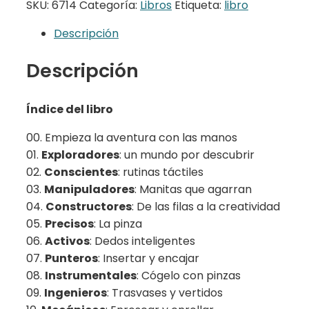
SKU:
6714
Categoría:
Libros
Etiqueta:
libro
y
activas"
Descripción
cantidad
Descripción
Índice del libro
00. Empieza la aventura con las manos
01.
Exploradores
: un mundo por descubrir
02.
Conscientes
: rutinas táctiles
03.
Manipuladores
: Manitas que agarran
04.
Constructores
: De las filas a la creatividad
05.
Precisos
: La pinza
06.
Activos
: Dedos inteligentes
07.
Punteros
: Insertar y encajar
08.
Instrumentales
: Cógelo con pinzas
09.
Ingenieros
: Trasvases y vertidos