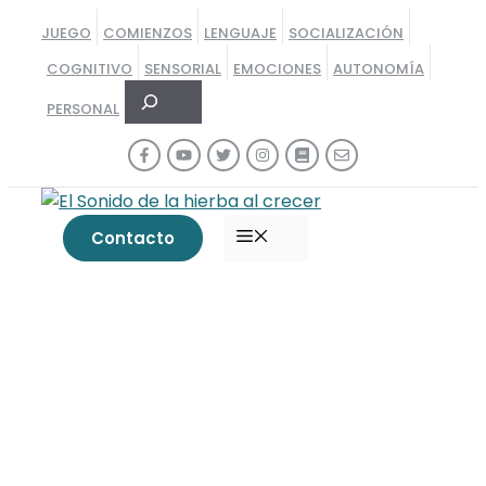
Saltar
JUEGO
COMIENZOS
LENGUAJE
SOCIALIZACIÓN
al
COGNITIVO
SENSORIAL
EMOCIONES
AUTONOMÍA
contenido
Buscar
PERSONAL
MENÚ
Contacto