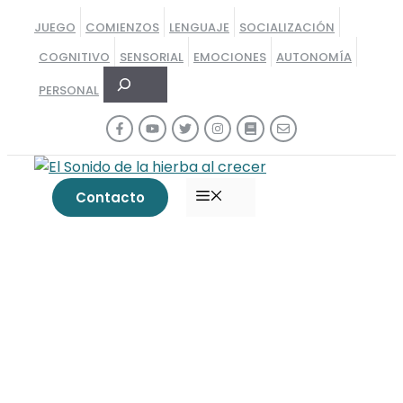
Saltar
JUEGO
COMIENZOS
LENGUAJE
SOCIALIZACIÓN
al
COGNITIVO
SENSORIAL
EMOCIONES
AUTONOMÍA
contenido
Buscar
PERSONAL
MENÚ
Contacto