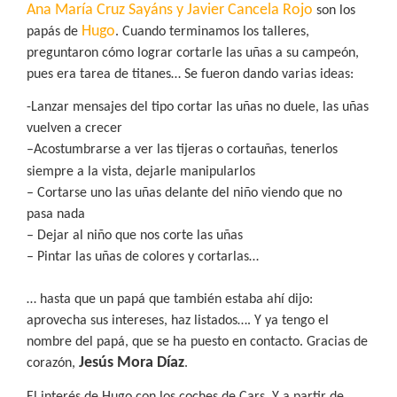
Ana María Cruz Sayáns y Javier Cancela Rojo
son los
Hugo
papás de
. Cuando terminamos los talleres,
preguntaron cómo lograr cortarle las uñas a su campeón,
pues era tarea de titanes… Se fueron dando varias ideas:
-Lanzar mensajes del tipo cortar las uñas no duele, las uñas
vuelven a crecer
–
Acostumbrarse a ver las tijeras o cortauñas, tenerlos
siempre a la vista, dejarle manipularlos
– Cortarse uno las uñas delante del niño viendo que no
pasa nada
– Dejar al niño que nos corte las uñas
– Pintar las uñas de colores y cortarlas…
… hasta que un papá que también estaba ahí dijo:
aprovecha sus intereses, haz listados…. Y ya tengo el
nombre del papá, que se ha puesto en contacto. Gracias de
Jesús Mora Díaz
corazón,
.
El interés de Hugo con los coches de Cars. Y a partir de