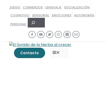
Saltar
JUEGO
COMIENZOS
LENGUAJE
SOCIALIZACIÓN
al
COGNITIVO
SENSORIAL
EMOCIONES
AUTONOMÍA
contenido
Buscar
PERSONAL
MENÚ
Contacto