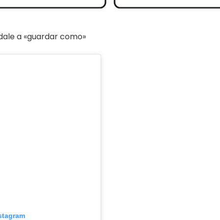
 dale a «guardar como»
nstagram