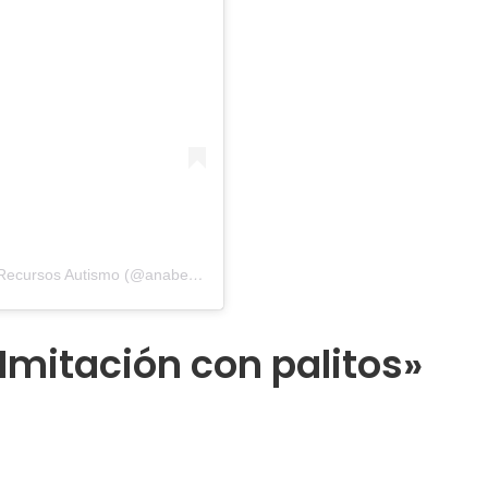
Una publicación compartida por Anabel Cornago| Recursos Autismo (@anabelcornago)
Imitación con palitos»