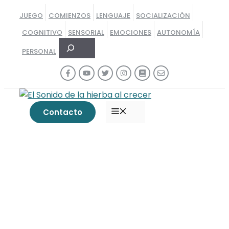
Saltar
JUEGO
COMIENZOS
LENGUAJE
SOCIALIZACIÓN
al
COGNITIVO
SENSORIAL
EMOCIONES
AUTONOMÍA
contenido
Buscar
PERSONAL
MENÚ
Contacto