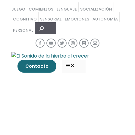
Saltar
JUEGO
COMIENZOS
LENGUAJE
SOCIALIZACIÓN
al
COGNITIVO
SENSORIAL
EMOCIONES
AUTONOMÍA
contenido
Buscar
PERSONAL
MENÚ
Contacto