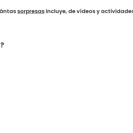
uántas
sorpresas
incluye, de vídeos y actividades
d?