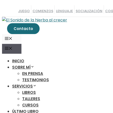
Saltar
al
JUEGO
COMIENZOS
LENGUAJE
SOCIALIZACIÓN
COG
contenido
Contacto
MENÚ
MENÚ
INICIO
SOBRE MÍ
EN PRENSA
TESTIMONIOS
SERVICIOS
LIBROS
TALLERES
CURSOS
ÚLTIMO LIBRO