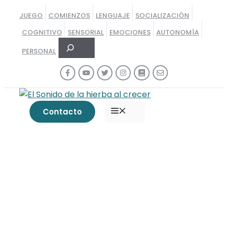
Saltar
JUEGO
COMIENZOS
LENGUAJE
SOCIALIZACIÓN
al
COGNITIVO
SENSORIAL
EMOCIONES
AUTONOMÍA
contenido
Buscar
PERSONAL
MENÚ
Contacto