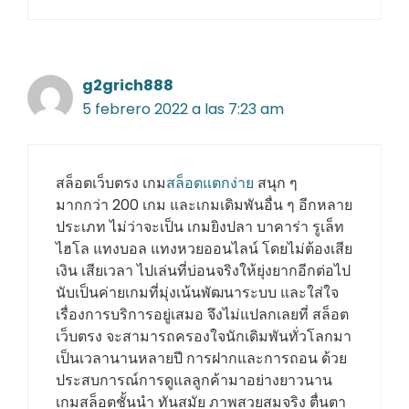
g2grich888
5 febrero 2022 a las 7:23 am
สล็อตเว็บตรง เกม
สล็อตแตกง่าย
สนุก ๆ
มากกว่า 200 เกม และเกมเดิมพันอื่น ๆ อีกหลาย
ประเภท ไม่ว่าจะเป็น เกมยิงปลา บาคาร่า รูเล็ท
ไฮโล แทงบอล แทงหวยออนไลน์ โดยไม่ต้องเสีย
เงิน เสียเวลา ไปเล่นที่บ่อนจริงให้ยุ่งยากอีกต่อไป
นับเป็นค่ายเกมที่มุ่งเน้นพัฒนาระบบ และใส่ใจ
เรื่องการบริการอยู่เสมอ จึงไม่แปลกเลยที่ สล็อต
เว็บตรง จะสามารถครองใจนักเดิมพันทั่วโลกมา
เป็นเวลานานหลายปี การฝากและการถอน ด้วย
ประสบการณ์การดูแลลูกค้ามาอย่างยาวนาน
เกมสล็อตชั้นนำ ทันสมัย ภาพสวยสมจริง ตื่นตา