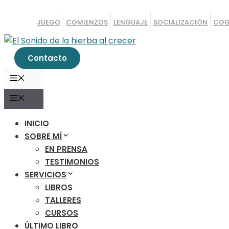
Saltar
al
JUEGO
COMIENZOS
LENGUAJE
SOCIALIZACIÓN
COG
contenido
Contacto
MENÚ
MENÚ
INICIO
SOBRE MÍ
EN PRENSA
TESTIMONIOS
SERVICIOS
LIBROS
TALLERES
CURSOS
ÚLTIMO LIBRO