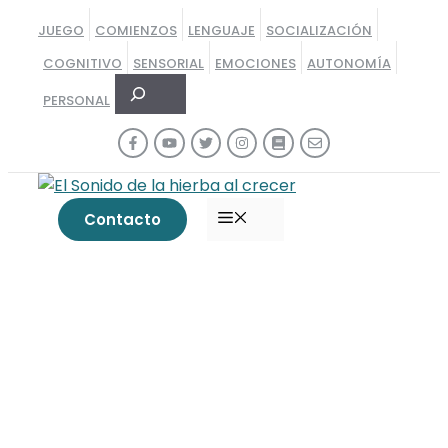
Saltar
JUEGO
COMIENZOS
LENGUAJE
SOCIALIZACIÓN
al
COGNITIVO
SENSORIAL
EMOCIONES
AUTONOMÍA
contenido
Buscar
PERSONAL
MENÚ
Contacto