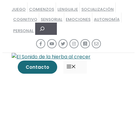
Saltar
JUEGO
COMIENZOS
LENGUAJE
SOCIALIZACIÓN
al
COGNITIVO
SENSORIAL
EMOCIONES
AUTONOMÍA
contenido
Buscar
PERSONAL
MENÚ
Contacto