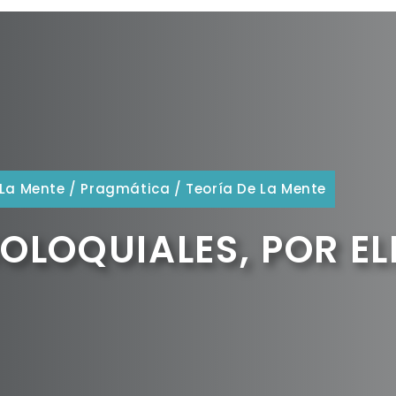
 La Mente
/
Pragmática
/
Teoría De La Mente
OLOQUIALES, POR EL