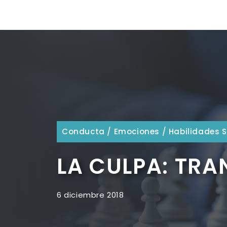
Conducta
/
Emociones
/
Habilidades S
LA CULPA: TR
6 diciembre 2018