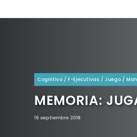
Cognitivo
/
F-Ejecutivas
/
Juego
/
Man
MEMORIA: JUG
16 septiembre 2018