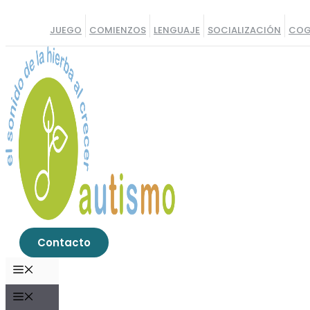
Saltar
al
JUEGO
COMIENZOS
LENGUAJE
SOCIALIZACIÓN
COG
contenido
Contacto
MENÚ
MENÚ