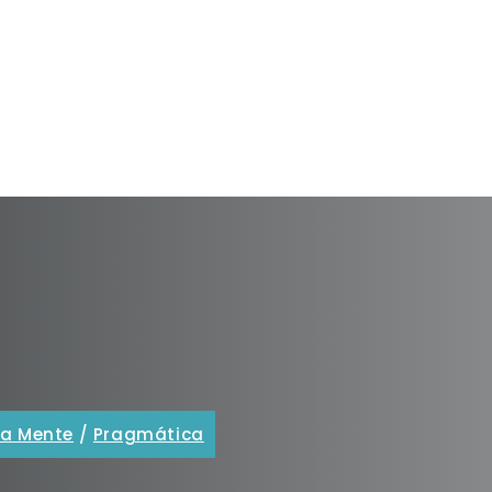
La Mente
/
Pragmática