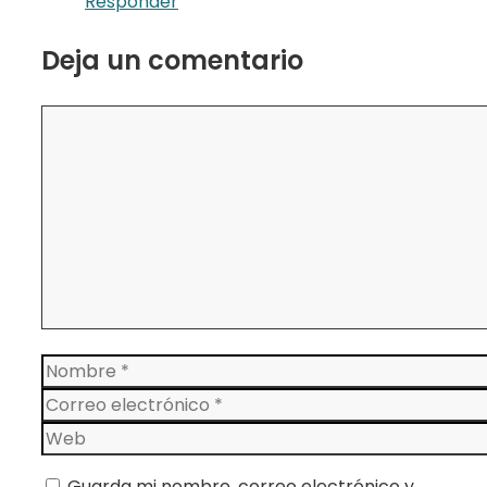
Responder
Deja un comentario
Comentario
Nombre
Correo
electrónico
Web
Guarda mi nombre, correo electrónico y