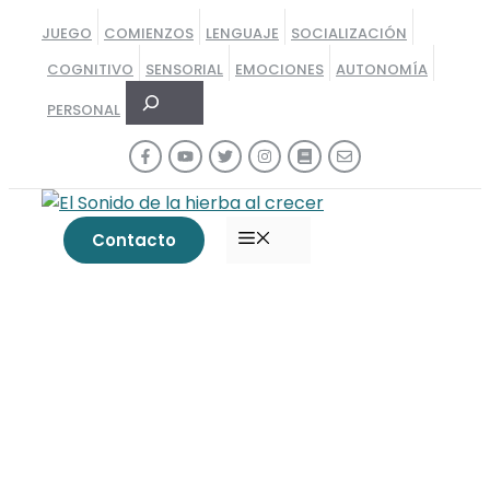
Saltar
JUEGO
COMIENZOS
LENGUAJE
SOCIALIZACIÓN
al
COGNITIVO
SENSORIAL
EMOCIONES
AUTONOMÍA
contenido
Buscar
PERSONAL
MENÚ
Contacto