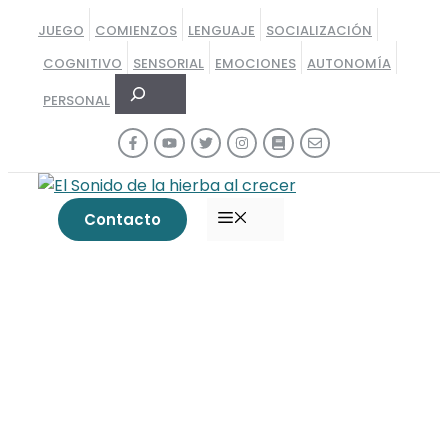
Saltar
JUEGO
COMIENZOS
LENGUAJE
SOCIALIZACIÓN
al
COGNITIVO
SENSORIAL
EMOCIONES
AUTONOMÍA
contenido
Buscar
PERSONAL
MENÚ
Contacto