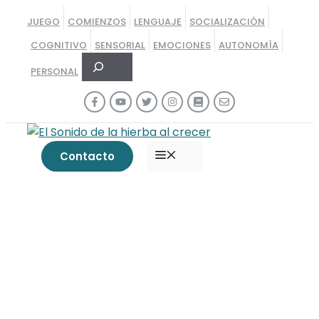
Saltar
JUEGO
COMIENZOS
LENGUAJE
SOCIALIZACIÓN
al
COGNITIVO
SENSORIAL
EMOCIONES
AUTONOMÍA
contenido
Buscar
PERSONAL
MENÚ
Contacto