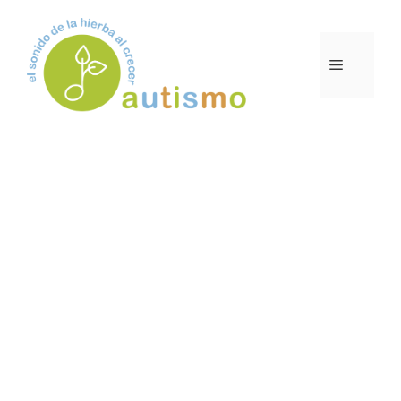
Saltar
al
contenido
MENÚ