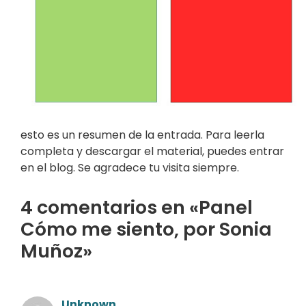
esto es un resumen de la entrada. Para leerla
completa y descargar el material, puedes entrar
en el blog. Se agradece tu visita siempre.
4 comentarios en «Panel
Cómo me siento, por Sonia
Muñoz»
Unknown