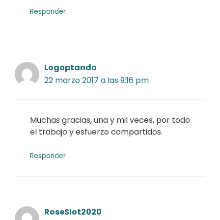
Responder
Logoptando
22 marzo 2017 a las 9:16 pm
Muchas gracias, una y mil veces, por todo
el trabajo y esfuerzo compartidos.
Responder
RoseSlot2020