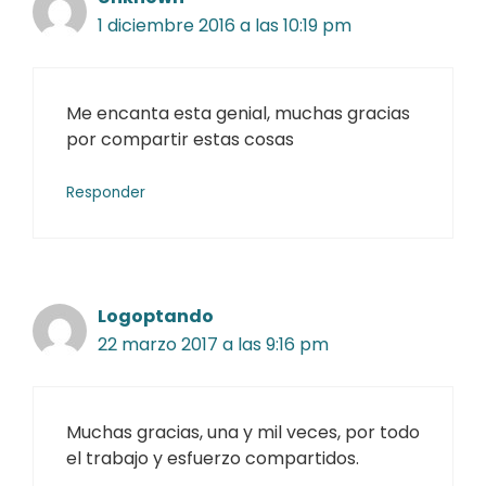
1 diciembre 2016 a las 10:19 pm
Me encanta esta genial, muchas gracias
por compartir estas cosas
Responder
Logoptando
22 marzo 2017 a las 9:16 pm
Muchas gracias, una y mil veces, por todo
el trabajo y esfuerzo compartidos.