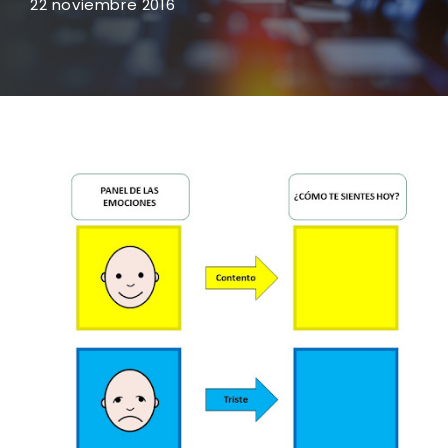
22 noviembre 2016