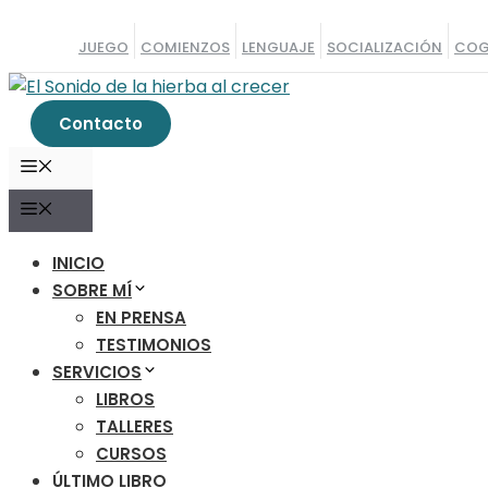
Saltar
al
JUEGO
COMIENZOS
LENGUAJE
SOCIALIZACIÓN
COG
contenido
Contacto
MENÚ
MENÚ
INICIO
SOBRE MÍ
EN PRENSA
TESTIMONIOS
SERVICIOS
LIBROS
TALLERES
CURSOS
ÚLTIMO LIBRO