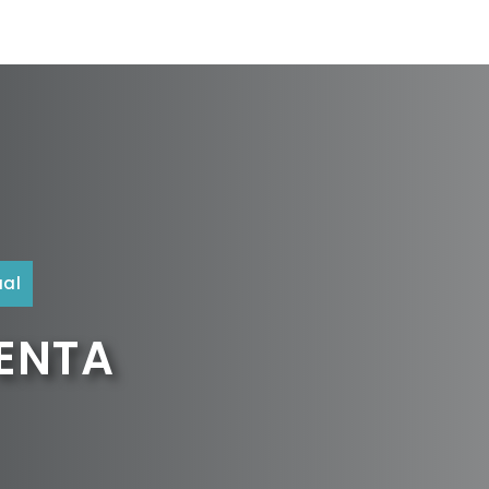
ual
UENTA