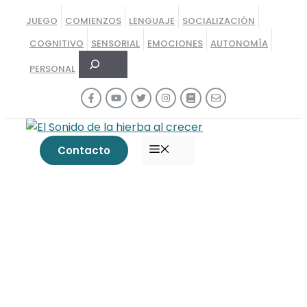
Saltar
JUEGO
COMIENZOS
LENGUAJE
SOCIALIZACIÓN
al
COGNITIVO
SENSORIAL
EMOCIONES
AUTONOMÍA
contenido
Buscar
PERSONAL
MENÚ
Contacto