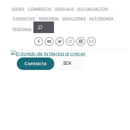
Saltar
JUEGO
COMIENZOS
LENGUAJE
SOCIALIZACIÓN
al
COGNITIVO
SENSORIAL
EMOCIONES
AUTONOMÍA
contenido
Buscar
PERSONAL
MENÚ
Contacto