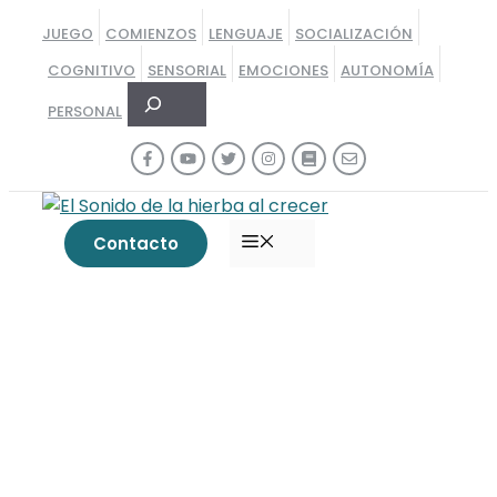
Saltar
JUEGO
COMIENZOS
LENGUAJE
SOCIALIZACIÓN
al
COGNITIVO
SENSORIAL
EMOCIONES
AUTONOMÍA
contenido
Buscar
PERSONAL
MENÚ
Contacto